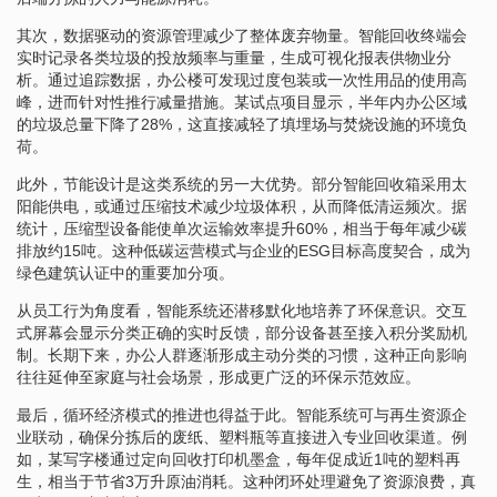
其次，数据驱动的资源管理减少了整体废弃物量。智能回收终端会
实时记录各类垃圾的投放频率与重量，生成可视化报表供物业分
析。通过追踪数据，办公楼可发现过度包装或一次性用品的使用高
峰，进而针对性推行减量措施。某试点项目显示，半年内办公区域
的垃圾总量下降了28%，这直接减轻了填埋场与焚烧设施的环境负
荷。
此外，节能设计是这类系统的另一大优势。部分智能回收箱采用太
阳能供电，或通过压缩技术减少垃圾体积，从而降低清运频次。据
统计，压缩型设备能使单次运输效率提升60%，相当于每年减少碳
排放约15吨。这种低碳运营模式与企业的ESG目标高度契合，成为
绿色建筑认证中的重要加分项。
从员工行为角度看，智能系统还潜移默化地培养了环保意识。交互
式屏幕会显示分类正确的实时反馈，部分设备甚至接入积分奖励机
制。长期下来，办公人群逐渐形成主动分类的习惯，这种正向影响
往往延伸至家庭与社会场景，形成更广泛的环保示范效应。
最后，循环经济模式的推进也得益于此。智能系统可与再生资源企
业联动，确保分拣后的废纸、塑料瓶等直接进入专业回收渠道。例
如，某写字楼通过定向回收打印机墨盒，每年促成近1吨的塑料再
生，相当于节省3万升原油消耗。这种闭环处理避免了资源浪费，真