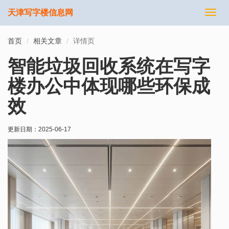
天津写字楼信息网
切
换
导
首页
相关文章
详情页
航
智能垃圾回收系统在写字
楼办公中体现哪些环保成
效
更新日期：
2025-06-17