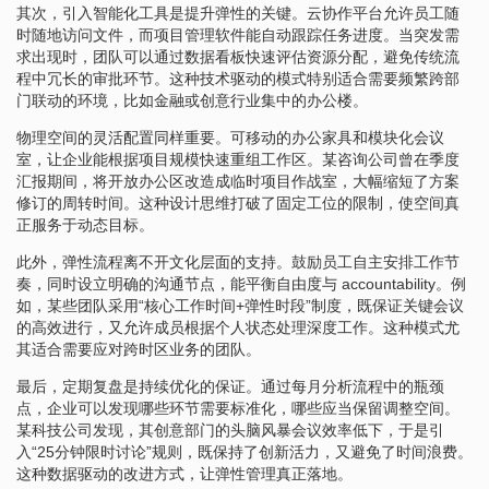
其次，引入智能化工具是提升弹性的关键。云协作平台允许员工随
时随地访问文件，而项目管理软件能自动跟踪任务进度。当突发需
求出现时，团队可以通过数据看板快速评估资源分配，避免传统流
程中冗长的审批环节。这种技术驱动的模式特别适合需要频繁跨部
门联动的环境，比如金融或创意行业集中的办公楼。
物理空间的灵活配置同样重要。可移动的办公家具和模块化会议
室，让企业能根据项目规模快速重组工作区。某咨询公司曾在季度
汇报期间，将开放办公区改造成临时项目作战室，大幅缩短了方案
修订的周转时间。这种设计思维打破了固定工位的限制，使空间真
正服务于动态目标。
此外，弹性流程离不开文化层面的支持。鼓励员工自主安排工作节
奏，同时设立明确的沟通节点，能平衡自由度与 accountability。例
如，某些团队采用“核心工作时间+弹性时段”制度，既保证关键会议
的高效进行，又允许成员根据个人状态处理深度工作。这种模式尤
其适合需要应对跨时区业务的团队。
最后，定期复盘是持续优化的保证。通过每月分析流程中的瓶颈
点，企业可以发现哪些环节需要标准化，哪些应当保留调整空间。
某科技公司发现，其创意部门的头脑风暴会议效率低下，于是引
入“25分钟限时讨论”规则，既保持了创新活力，又避免了时间浪费。
这种数据驱动的改进方式，让弹性管理真正落地。