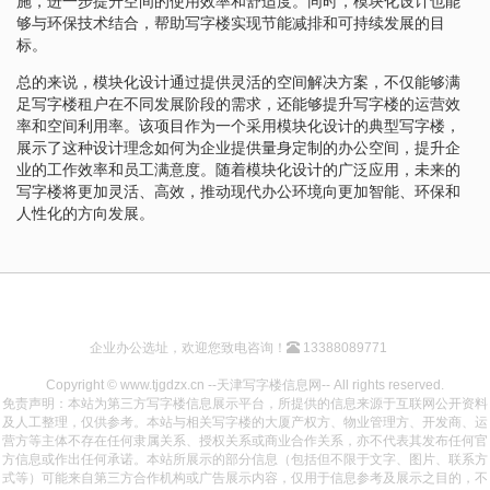
施，进一步提升空间的使用效率和舒适度。同时，模块化设计也能
够与环保技术结合，帮助写字楼实现节能减排和可持续发展的目
标。
总的来说，模块化设计通过提供灵活的空间解决方案，不仅能够满
足写字楼租户在不同发展阶段的需求，还能够提升写字楼的运营效
率和空间利用率。该项目作为一个采用模块化设计的典型写字楼，
展示了这种设计理念如何为企业提供量身定制的办公空间，提升企
业的工作效率和员工满意度。随着模块化设计的广泛应用，未来的
写字楼将更加灵活、高效，推动现代办公环境向更加智能、环保和
人性化的方向发展。
企业办公选址，欢迎您致电咨询！
13388089771
Copyright © www.tjgdzx.cn --天津写字楼信息网-- All rights reserved.
免责声明：本站为第三方写字楼信息展示平台，所提供的信息来源于互联网公开资料
及人工整理，仅供参考。本站与相关写字楼的大厦产权方、物业管理方、开发商、运
营方等主体不存在任何隶属关系、授权关系或商业合作关系，亦不代表其发布任何官
方信息或作出任何承诺。本站所展示的部分信息（包括但不限于文字、图片、联系方
式等）可能来自第三方合作机构或广告展示内容，仅用于信息参考及展示之目的，不